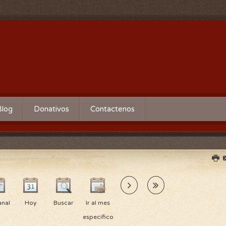
Blog
Donativos
Contactenos
nal
Hoy
Buscar
Ir al mes
específico