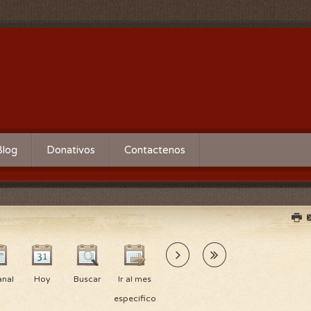
Blog
Donativos
Contactenos
nal
Hoy
Buscar
Ir al mes
específico