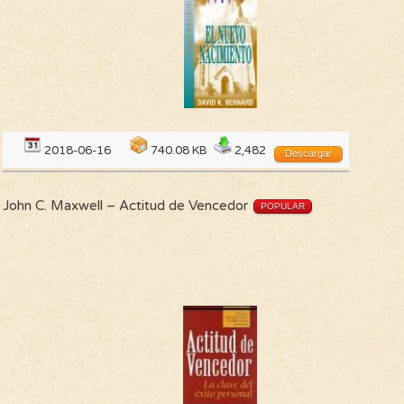
2018-06-16
740.08 KB
2,482
Descargar
John C. Maxwell – Actitud de Vencedor
POPULAR