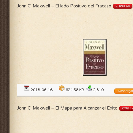
John C. Maxwell – El lado Positivo del Fracaso
POPULAR
2018-06-16
624.58 KB
2,810
Descarga
John C. Maxwell – El Mapa para Alcanzar el Exito
POPUL