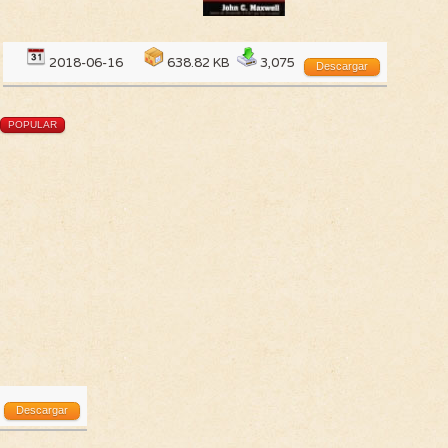
2018-06-16
638.82 KB
3,075
Descargar
POPULAR
Descargar