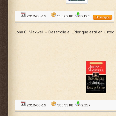
2018-06-16
953.62 KB
2,869
Descargar
John C. Maxwell – Desarrolle el Líder que está en Usted
2018-06-16
983.99 KB
2,357