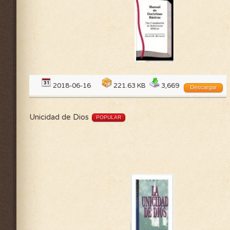
2018-06-16
221.63 KB
3,669
Descargar
Unicidad de Dios
POPULAR