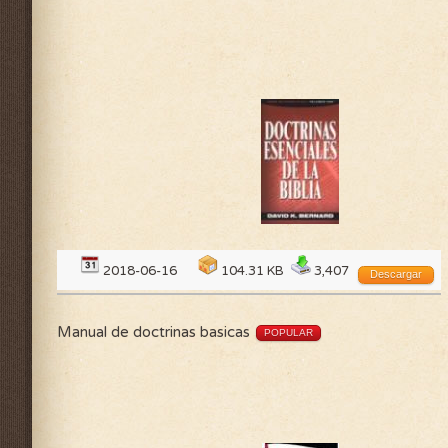
2018-06-16
104.31 KB
3,407
Descargar
Manual de doctrinas basicas
POPULAR